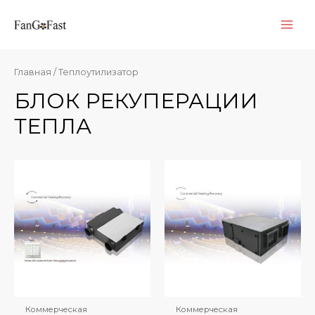
Перейти
к
Глав
содержимому
мен
Главная
/ Теплоутилизатор
БЛОК РЕКУПЕРАЦИИ
ТЕПЛА
Коммерческая
Коммерческая