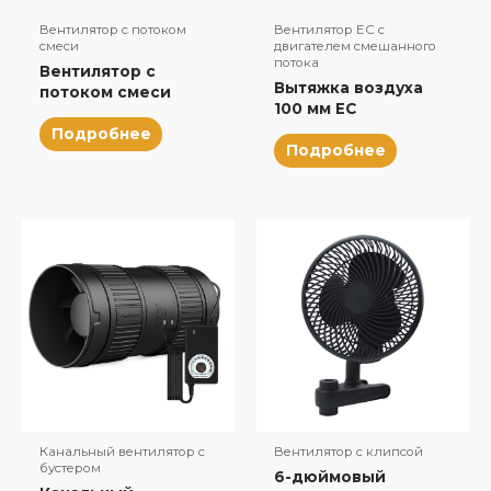
Вентилятор с потоком
Вентилятор EC с
смеси
двигателем смешанного
потока
Вентилятор с
Вытяжка воздуха
потоком смеси
100 мм EC
Подробнее
Подробнее
Канальный вентилятор с
Вентилятор с клипсой
бустером
6-дюймовый